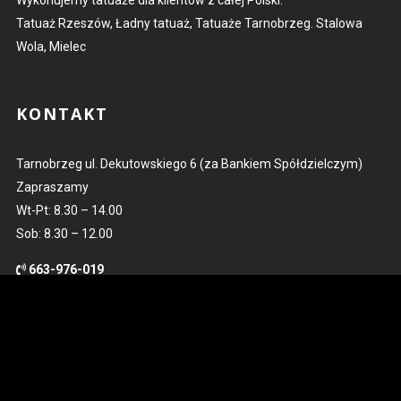
Wykonujemy tatuaże dla klientów z całej Polski.
Tatuaż Rzeszów, Ładny tatuaż, Tatuaże Tarnobrzeg. Stalowa
Wola, Mielec
KONTAKT
Tarnobrzeg ul. Dekutowskiego 6 (za Bankiem Spółdzielczym)
Zapraszamy
Wt-Pt: 8.30 – 14.00
Sob: 8.30 – 12.00
663-976-019
kontakt@kowaltattoo.pl
POLUB NAS