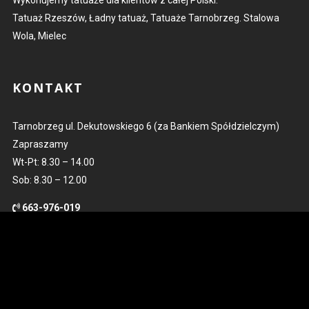
Wykonujemy tatuaże dla klientów z całej Polski.
Tatuaż Rzeszów, Ładny tatuaż, Tatuaże Tarnobrzeg. Stalowa
Wola, Mielec
KONTAKT
Tarnobrzeg ul. Dekutowskiego 6 (za Bankiem Spółdzielczym)
Zapraszamy
Wt-Pt: 8.30 – 14.00
Sob: 8.30 – 12.00
663-976-019
kontakt@kowaltattoo.pl
POLUB NAS