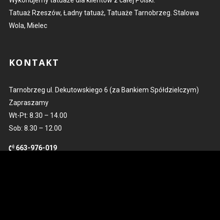
Wykonujemy tatuaże dla klientów z całej Polski.
Tatuaż Rzeszów, Ładny tatuaż, Tatuaże Tarnobrzeg. Stalowa
Wola, Mielec
KONTAKT
Tarnobrzeg ul. Dekutowskiego 6 (za Bankiem Spółdzielczym)
Zapraszamy
Wt-Pt: 8.30 – 14.00
Sob: 8.30 – 12.00
663-976-019
kontakt@kowaltattoo.pl
POLUB NAS