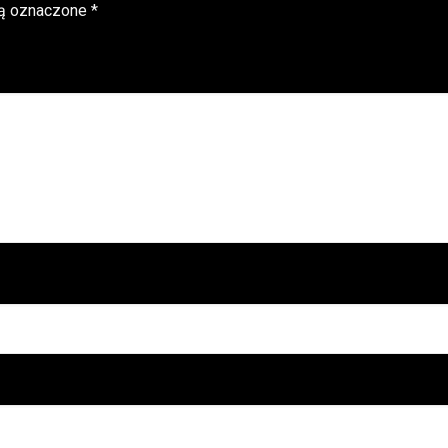
ą oznaczone
*