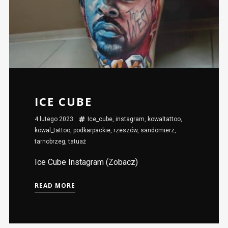
ICE CUBE
4 lutego 2023
Ice_cube
,
instagram
,
kowaltattoo
,
kowal_tattoo
,
podkarpackie
,
rzeszów
,
sandomierz
,
tarnobrzeg
,
tatuaż
Ice Cube Instagram (Zobacz)
READ MORE