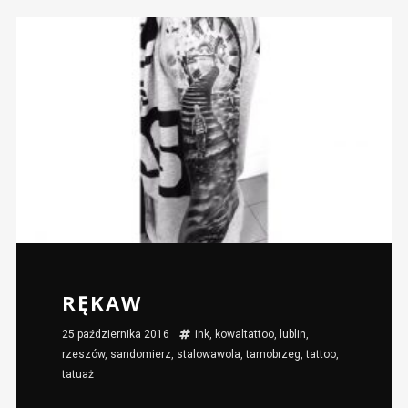
RĘKAW
25 października 2016
ink
,
kowaltattoo
,
lublin
,
rzeszów
,
sandomierz
,
stalowawola
,
tarnobrzeg
,
tattoo
,
tatuaż