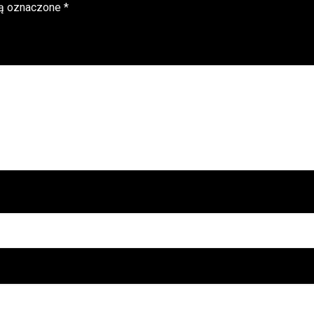
ą oznaczone
*